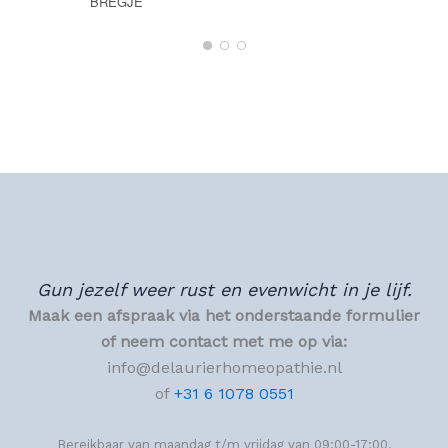
BREGJE
Gun jezelf weer rust en evenwicht in je lijf.
Maak een afspraak via het onderstaande formulier
of neem contact met me op via:
info@delaurierhomeopathie.nl
of
+31 6 1078 0551
Bereikbaar van maandag t/m vrijdag van 09:00-17:00.