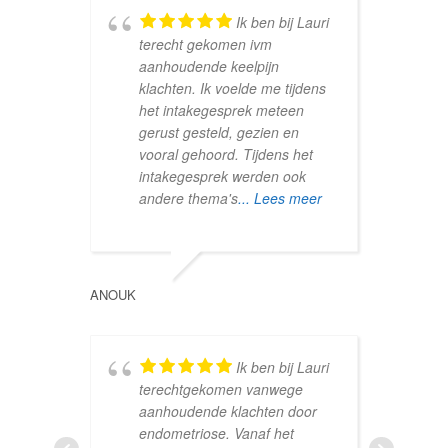
Ik ben bij Lauri
terecht gekomen ivm
t
aanhoudende keelpijn
e
klachten. Ik voelde me tijdens
z
het intakegesprek meteen
o
gerust gesteld, gezien en
e
vooral gehoord. Tijdens het
s
intakegesprek werden ook
andere thema's
... Lees meer
FEMKE
ANOUK
g
Ik ben bij Lauri
h
terechtgekomen vanwege
o
aanhoudende klachten door
e
endometriose. Vanaf het
v