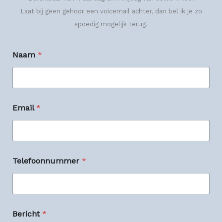
Laat bij geen gehoor een voicemail achter, dan bel ik je zo
spoedig mogelijk terug.
Naam
*
Email
*
E
Telefoonnummer
*
m
a
i
l
*
N
Bericht
*
a