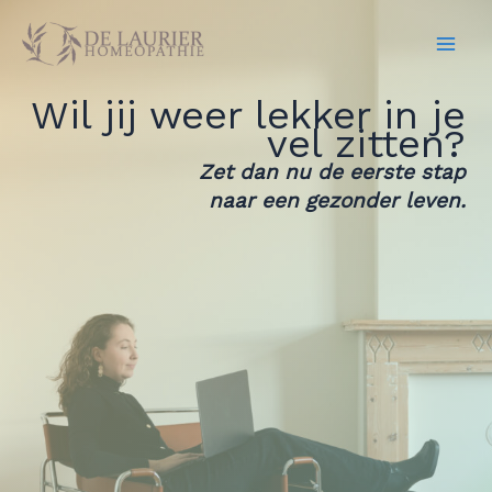
Ga
naar
de
inhoud
Wil jij weer lekker in je
vel zitten?
Zet dan nu de eerste stap
naar een gezonder leven.