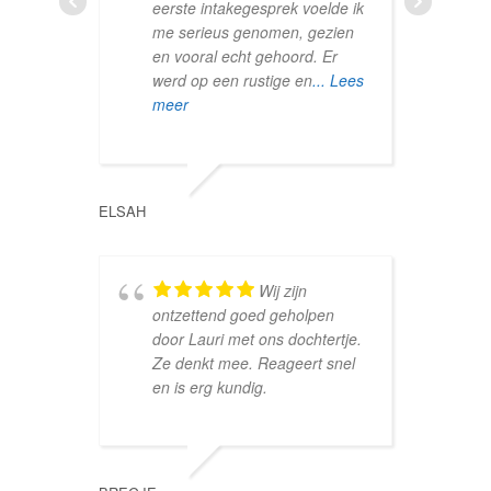
eerste intakegesprek voelde ik
o
me serieus genomen, gezien
m
en vooral echt gehoord. Er
werd op een rustige en
... Lees
meer
INGE
ELSAH
b
g
Wij zijn
l
ontzettend goed geholpen
e
door Lauri met ons dochtertje.
k
Ze denkt mee. Reageert snel
m
en is erg kundig.
NIKKI